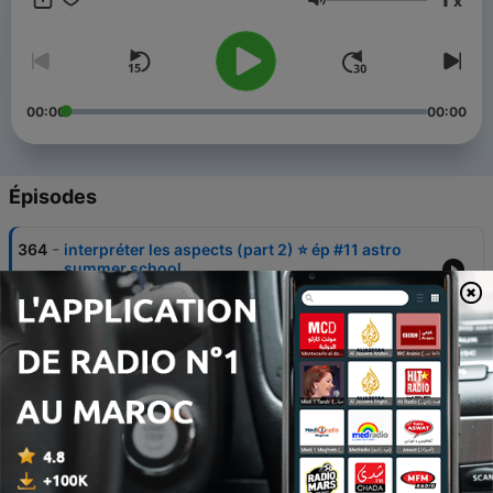
x
développement personnel. L'objectif : t'aider à t'accepter
Volume
pleinement, à t'aimer telle que tu es, et vivre en alignement
avec les étoiles.
00:00
00:00
Épisodes
-
364
interpréter les aspects (part 2) ⭐️ ép #11 astro
summer school
05 août 2026
-
363
les aspects astrologiques (part 1) ⭐️ ép #10 astro
summer school
04 août 2026
-
362
les 3 niveaux d'interprétation d'une maison astro
⭐️ ép #9 astro summer school
30 juil. 2026