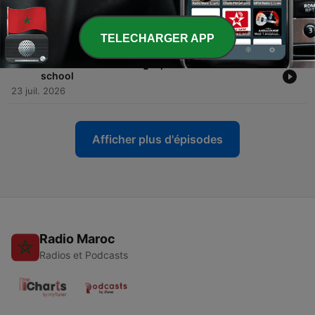
-
361
interpréter les planètes en maisons ⭐️ ép #8 astro
summer school
28 juil. 2026
TELECHARGER APP
-
360
les 12 maisons astro 🏠 ép #7 astro summer
school
23 juil. 2026
Afficher plus d'épisodes
Radio Maroc
Radios et Podcasts