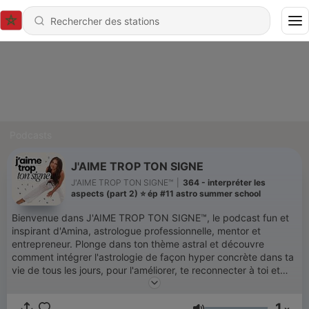
Podcasts
J'AIME TROP TON SIGNE
J'AIME TROP TON SIGNE™️
|
364 - interpréter les
aspects (part 2) ⭐️ ép #11 astro summer school
Bienvenue dans J'AIME TROP TON SIGNE™️, le podcast fun et
inspirant d'Amina, astrologue professionnelle, mentor et
entrepreneur. Plonge dans ton thème astral et découvre
comment intégrer l'astrologie de façon hyper concrète dans ta
vie de tous les jours, pour l'améliorer, te reconnecter à toi et
vivre de façon encore plus kiffante tout simplement. Ici, on
parle d'astrologie, de spiritualité, d'amour, de sexualité et de
1