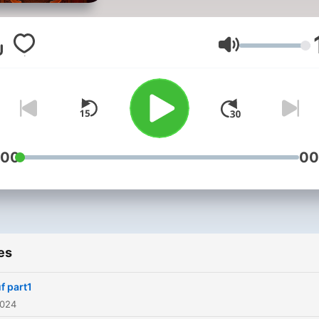
Volume
:00
00
es
f part1
2024