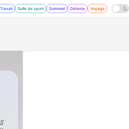
Travail
Salle de sport
Sommeil
Détente
Voyage
fe
|
175 - mp3."طريقان