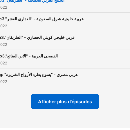
mp3."الخليج العربي الخليجية - "الطريقان"
(الفارسية) ، البشتو (البشتو) ،
2022
مارات العربية المتحدة البلوشية
mp3."عربية خليجية شرق السعودية - "العذارى العشر
(البلوشية) ، البلوتشي القشرة
2022
الجنوبية ، البلوشية الجنوبية (
mp3."عربي خليجي كويتي الحضاري - "الطريقان
مكراني ، الصينية (الماندرين)
2022
==Words of Life","Good
News","Gospel Song"-in Ma
mp3."الفصحى العربية - "الابن الضائع
2022
Languages Spoken in Unit
Arab Emirates"== Standar
3gp."عربي مصري - "يسوع يطرد الأرواح الشريرة
Arabic, Arabic Gulf Khaliji,
2022
Arabic Gulf Kuwaiti Hadari,
Arabic Gulf Eastern Saudi
Afficher plus d'épisodes
Arabia, UAE-Bedouin, Mid-
Eastern Arabic, Arabic
Egyptian, Arabic Egyptian