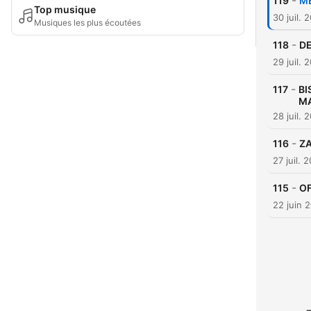
-
119
M
Top musique
30 juil. 
Musiques les plus écoutées
-
118
D
29 juil. 
-
117
BI
M
28 juil. 
-
116
Z
27 juil. 
-
115
OF
22 juin 