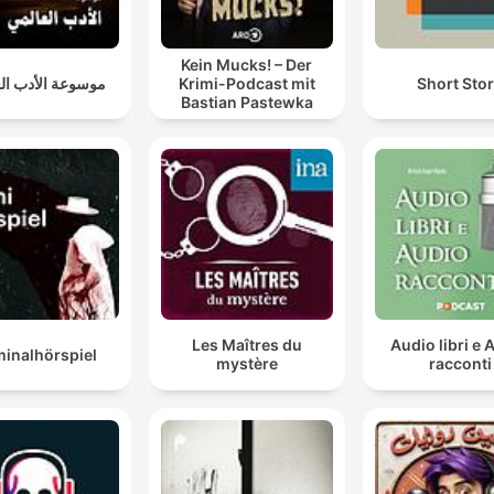
Kein Mucks! – Der
موسوعة الأدب ال
Krimi-Podcast mit
Short Sto
Bastian Pastewka
Les Maîtres du
Audio libri e 
minalhörspiel
mystère
racconti