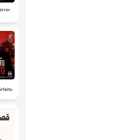
error
rfeito