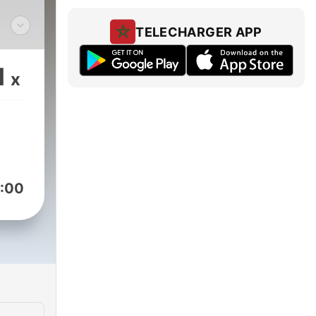
TELECHARGER APP
1
x
i
ik.
:00