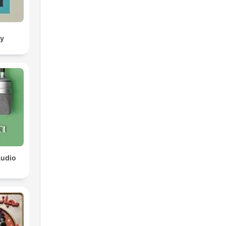
ry
Audio