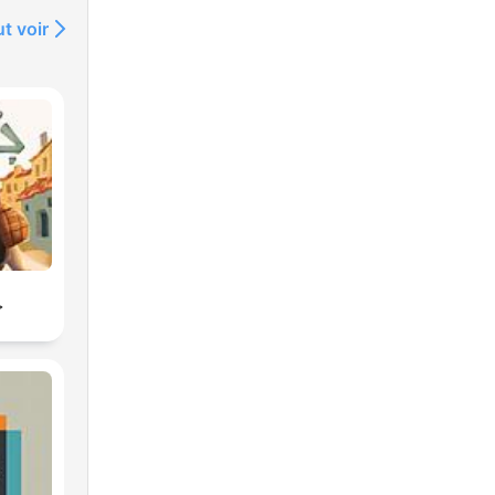
t voir
جح