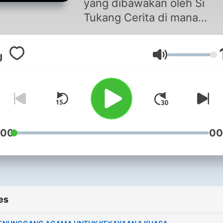
yang dibawakan oleh Si
Tukang Cerita di mana
memperdengarkan kepada
anda semua peminat kisah
Volume
seram tentang kisah-kisah
mereka yang pernah melalu
pengalaman seram dan mist
#seramtak
:00
00
es