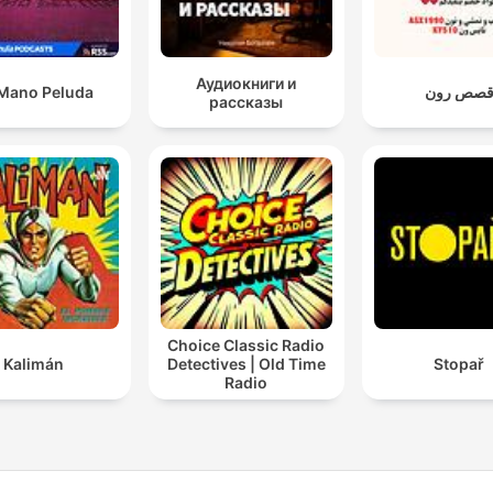
Аудиокниги и
Mano Peluda
صص رون
рассказы
Choice Classic Radio
Kalimán
Detectives | Old Time
Stopař
Radio