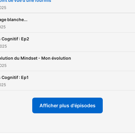
oint de vue d'une fourmis
2025
age blanche...
2025
s Cognitif : Ep2
2025
olution du Mindset - Mon évolution
2025
s Cognitif : Ep1
025
Afficher plus d'épisodes