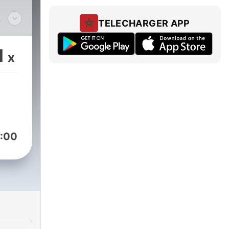
TELECHARGER APP
ce
e
1
x
,
pour
:00