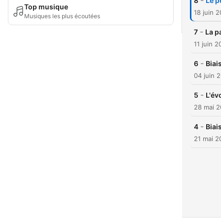
-
8
Le p
Top musique
18 juin 
Musiques les plus écoutées
-
7
La p
11 juin 
-
6
Biai
04 juin 
-
5
L'év
28 mai 
-
4
Biai
21 mai 2