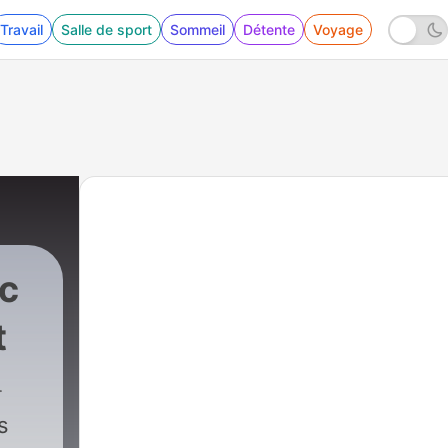
Travail
Salle de sport
Sommeil
Détente
Voyage
ec
t
s