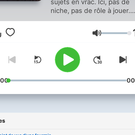
sujets en vrac. Ici, pas de
niche, pas de rôle à jouer.
Juste un gars qui partage 
qu’il vit, ce qu’il apprend, c
Volume
qu’il pense. Parfois sérieux
parfois léger. Toujours
honnête. Un journal audio 
ceux qui aiment explorer,
réfléchir, tester, douter,
avancer… comme tout le
:00
00
monde.
es