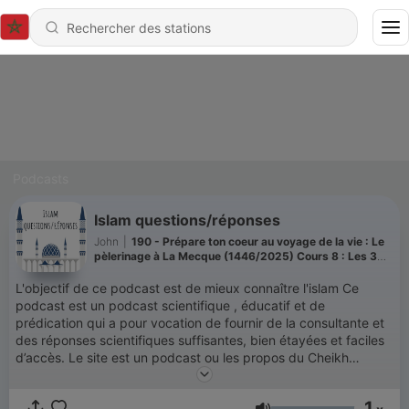
Podcasts
Islam questions/réponses
John
|
190 - Prépare ton coeur au voyage de la vie : Le
pèlerinage à La Mecque (1446/2025) Cours 8 : Les 3
jours de tachriq, le tawaf d'adieu et la droiture après le
hajj
L'objectif de ce podcast est de mieux connaître l'islam Ce
podcast est un podcast scientifique , éducatif et de
prédication qui a pour vocation de fournir de la consultante et
des réponses scientifiques suffisantes, bien étayées et faciles
d’accès. Le site est un podcast ou les propos du Cheikh
Muhammad Salih al-Munadjdjid (Puisse Allah le protéger.) et
d'autres sont rapporté . Seigneur, nous Te demandons de nous
1