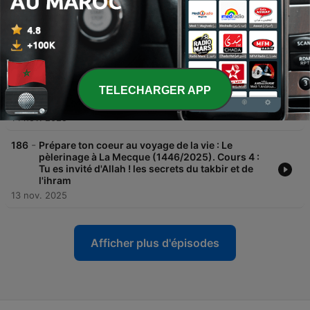
-
188
Prépare ton coeur au voyage de la vie : Le
pèlerinage à La Mecque (1446/2025) Cours 6 :
Safa et marwa, les secrets de arafa et mouzdalifa
16 nov. 2025
-
187
Prépare ton coeur au voyage de la vie : Le
pèlerinage à La Mecque (1446/2025) Cours 5 :
TELECHARGER APP
Les sagesses du tawaf, la pierre noire et le
maqam ibrahim
14 nov. 2025
-
186
Prépare ton coeur au voyage de la vie : Le
pèlerinage à La Mecque (1446/2025). Cours 4 :
Tu es invité d'Allah ! les secrets du takbir et de
l'ihram
13 nov. 2025
Afficher plus d'épisodes