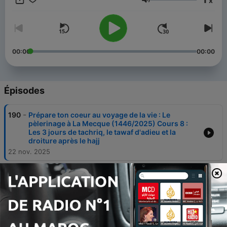
x
raffermir et de nous inspirer la juste détermination et de nous
Volume
assister à faire ce que Tu amies et agrées.
00:00
00:00
Épisodes
-
190
Prépare ton coeur au voyage de la vie : Le
pèlerinage à La Mecque (1446/2025) Cours 8 :
Les 3 jours de tachriq, le tawaf d'adieu et la
droiture après le hajj
22 nov. 2025
-
189
Prépare ton coeur au voyage de la vie : Le
pèlerinage à La Mecque (1446/2025) Cours 7 :
Les secrets du jet de pierre, du sacrifice, du tawaf
ifada et du rasage des cheveux
17 nov. 2025