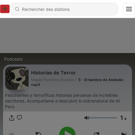
Podcasts
Historias de Terror
Magali Palomino Zevallos
|
5 - El hambre de Anabela-
cap4
Fascinantes y terroríficas historias peruanas de increibles
escritores. Acompañame a descubrir lo sobrenatural de mi
Perú.
1
x
Volume