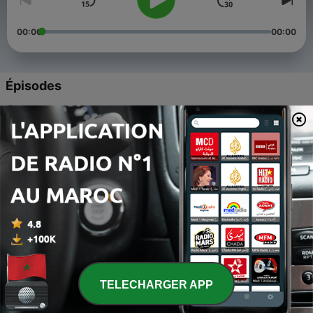
00:00
00:00
Épisodes
-
5
El hambre de Anabela- cap4
14 déc. 2022
-
4
El hambre de Anabela - cap3
18 sept. 2022
-
3
El hambre de Anabela - cap2
02 mars 2022
-
2
Historias de Terror (Trailer)
23 août 2020
TELECHARGER APP
-
1
El Hambre de Anabela. - Escritor Sandro Bossio
Suárez