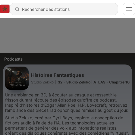
Podcasts
Histoires Fantastiques
Studio Zekiko
|
32 - Studio Zekiko | ATLAS - Chapitre 10
Une ambiance en 3D, à écouter au casque et ressentir le
frisson durant l’écoute des épisodes qu’offre ce podcast.
Inspiré d’histoires d’Edgar Allan Poe, H.P. Lovecraft, retrouvez
l’ambiance des pièces radiophoniques remises au goût du jour.
Studio Zekiko, créé par Cyril Bays, explore la conception de
fictions audio à l'aide de l'IA. Les technologies actuelles
permettent de générer des voix aux intonations réalistes,
créant des dialogues cohérents avec des comédiens "virtuels".