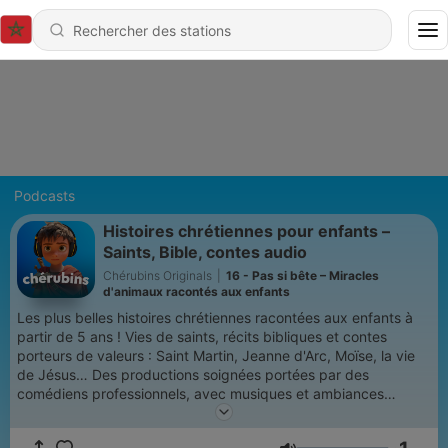
Podcasts
Histoires chrétiennes pour enfants –
Saints, Bible, contes audio
Chérubins Originals
|
16 - Pas si bête – Miracles
d'animaux racontés aux enfants
Les plus belles histoires chrétiennes racontées aux enfants à
partir de 5 ans ! Vies de saints, récits bibliques et contes
porteurs de valeurs : Saint Martin, Jeanne d'Arc, Moïse, la vie
de Jésus… Des productions soignées portées par des
comédiens professionnels, avec musiques et ambiances
sonores immersives. Chaque épisode est le premier chapitre
d'une histoire complète disponible sur l'application Chérubins.