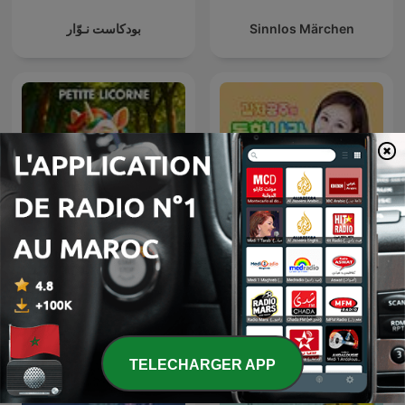
بودكاست نـوّار
Sinnlos Märchen
Petite Licorne
감자공주의 동화나라
TELECHARGER APP