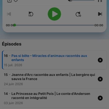
1
x
Téléchargez l'app pour écouter la suite et accéder à toute la
Volume
bibliothèque en illimité. 🎧 App disponible sur iOS et Android.
00:00
00:00
Épisodes
-
16
Pas si bête – Miracles d'animaux racontés aux
enfants
15 juil. 2026
-
15
Jeanne d'Arc racontée aux enfants | La bergère qui
sauva la France
24 juin 2026
-
14
La Princesse au Petit Pois | Le conte d'Andersen
raconté en intégralité
03 juin 2026