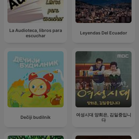
La Audioteca, libros para
Leyendas Del Ecuador
escuchar
여성시대 양희은, 김일중입니
Dečiji budilnik
다