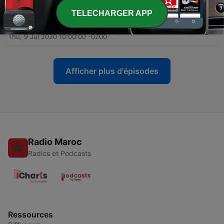
15 juil. 2020
TELECHARGER APP
-
19
Capítulo 19. Continúa el invierno
Thu, 9 Jul 2020 10:00:00 -0200
Afficher plus d'épisodes
Radio Maroc
Radios et Podcasts
Ressources