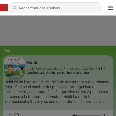
Podcasts
Heidi
audiolibros@fcalzado.es (Francisco J. Calzado)
|
23 -
Capítulo 23. Adiós, pero… hasta la vuelta
Heidi es un libro infantil de 1880 de la escritora suiza Johanna
Spyri. Recibe el nombre del personaje protagonista de la
historia, Heidi, una pequeña niña que vive en los Alpes suizos
cercanos a la frontera con Austria. Heidi ha dado fama
internacional a Spyri, y es uno de los libros más leídos de la
literatura suiza en el mundo. Lleno de inocencia, resalta los
valores humanos y el amor hacia la naturaleza.
1