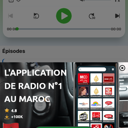
x
Volume
00:00
00:00
Épisodes
-
23
Capítulo 23. Adiós, pero… hasta la vuelta
10 août 2020
-
22
Capítulo 22. Una sorpresa tras otra
31 juil. 2020
-
21
Capítulo 21. Cómo transcurre la vida en los Alpes
24 juil. 2020
-
20
Capítulo 20. Los amigos de Francfort se ponen en
camino