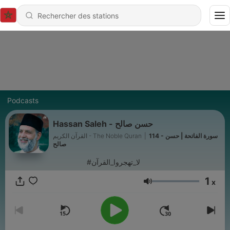
Podcasts
Hassan Saleh - حسن صالح
القرآن الكريم - The Noble Quran
|
114 - سورة الفاتحة | حسن
صالح
#لا_تهجروا_القرآن
1
x
Volume