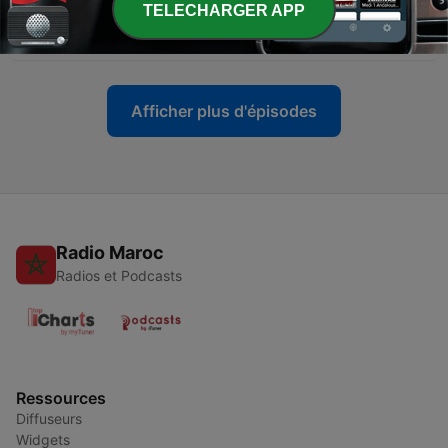
TELECHARGER APP
-
420
Nani atabeba kombe la dunia mwaka huu
13 juil. 2026
Afficher plus d'épisodes
Radio Maroc
Radios et Podcasts
Ressources
Diffuseurs
Widgets