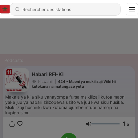
Podcasts
Habari RFI-Ki
RFI Kiswahili
|
424 - Maoni ya mskilizaji Wiki hii
kutokana na matangazo yetu
Makala ya kila siku yanayompa fursa msikilizaji kutoa maoni
yake juu ya habari zilizopewa uzito wa juu kwa siku husika.
Msikilizaji hushiriki kwa kutuma ujumbe mfupi pamoja na
kupiga simu.
1
x
Volume