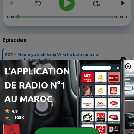
00:00
00:00
Épisodes
-
424
Maoni ya mskilizaji Wiki hii kutokana na
matangazo yetu
17 juil. 2026
-
423
Argentina kuvaana na Uhuspania kwenye fainali
16 juil. 2026
-
422
Ufaransa yaondolewa kwenye kombe la dunia
15 juil. 2026
-
421
Bara Ulaya linatathimini kudhibiti mitandao kwa
watoto
14 juil. 2026