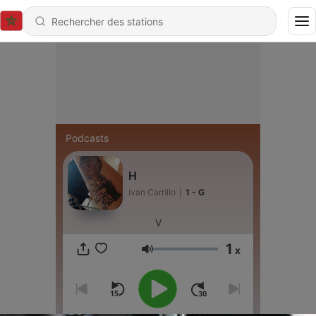
Podcasts
H
Ivan Carrillo
|
1 - G
V
1
x
Volume