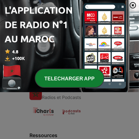
00:00
00:00
Épisodes
-
1
G
02 nov. 2020
TELECHARGER APP
Radio Maroc
Radios et Podcasts
Ressources