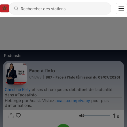
Podcasts
Face à l'Info
CNEWS
|
867 - Face à l'Info (Émission du 09/07/2026)
Christine Kelly
et ses chroniqueurs débattent de l'actualité
dans #Facealinfo
Hébergé par Acast. Visitez
acast.com/privacy
pour plus
d'informations.
1
x
Volume