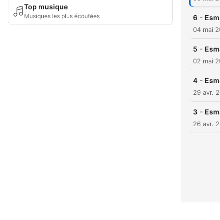
Top musique
Musiques les plus écoutées
-
6
04 mai 
-
5
02 mai 
-
4
Esma
29 avr. 
-
3
Esma
26 avr. 