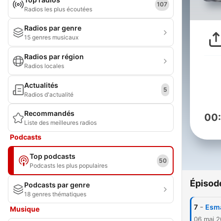
107
Radios les plus écoutées
Radios par genre
15 genres musicaux
Radios par région
Radios locales
Actualités
5
Radios d'actualité
Recommandés
00
Liste des meilleures radios
Podcasts
Top podcasts
50
Podcasts les plus populaires
Épisod
Podcasts par genre
18 genres thématiques
-
7
Musique
06 mai 