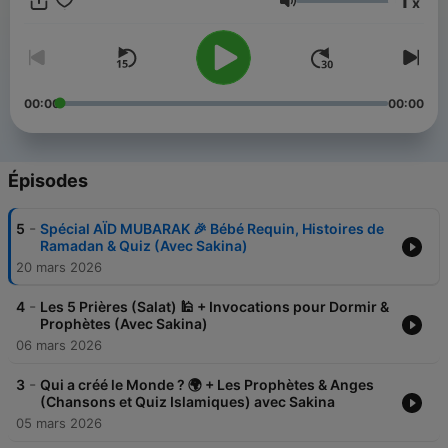
1
x
leurs 5 prières quotidiennes, Dire Bismillah avant chaque
Volume
action, Dire Astaghfirullah quand ils se trompent, Aimer et
respecter leurs parents, 💫 Une playlist idéale
00:00
00:00
Épisodes
-
5
Spécial AÏD MUBARAK 🎉 Bébé Requin, Histoires de
Ramadan & Quiz (Avec Sakina)
20 mars 2026
-
4
Les 5 Prières (Salat) 🕌 + Invocations pour Dormir &
Prophètes (Avec Sakina)
06 mars 2026
-
3
Qui a créé le Monde ? 🌍 + Les Prophètes & Anges
(Chansons et Quiz Islamiques) avec Sakina
05 mars 2026