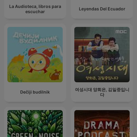
La Audioteca, libros para
Leyendas Del Ecuador
escuchar
여성시대 양희은, 김일중입니
Dečiji budilnik
다