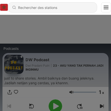
Podcasts
DW Podcast
Dwi Pradani Putri
|
23 - AKU YANG TAK PERNAH JADI
INGINMU
just to share stories. Ambil baiknya dan buang jeleknya.
Jadilah netijen yang cerdas, ya khannn.
1
x
Volume