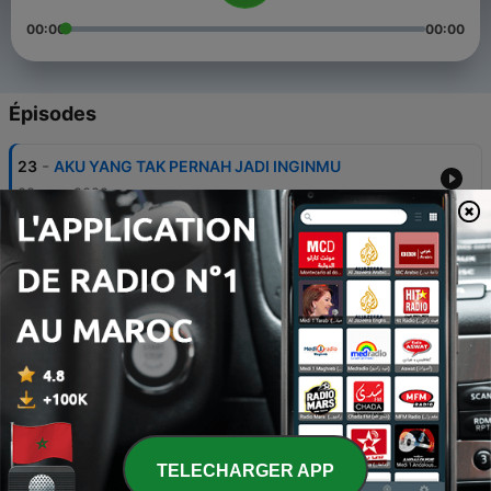
00:00
00:00
Épisodes
-
23
AKU YANG TAK PERNAH JADI INGINMU
29 nov. 2022
-
20
TOXIC FRIENDSHIP?
20 août 2022
-
19
REVIEW NOVEL : MY PSIKOPAT BOYFRIEND
20 août 2022
-
18
NO CUT NO EDIT || KETIKA SADGIRL BERKUMPUL
20 août 2022
-
15
PESAN DARI DIRIKU DI MASA LALU
TELECHARGER APP
14 déc. 2021