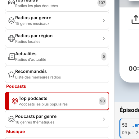
107
Radios les plus écoutées
Radios par genre
15 genres musicaux
Radios par région
Radios locales
Actualités
5
Radios d'actualité
00
Recommandés
Liste des meilleures radios
Podcasts
Top podcasts
50
Podcasts les plus populaires
Épisod
Podcasts par genre
18 genres thématiques
-
52
Jam
Musique
09 juil. 