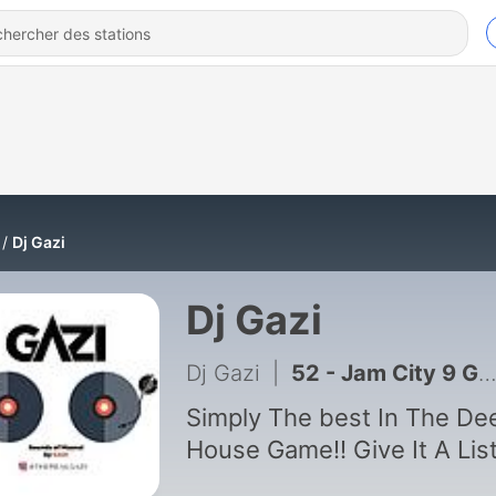
Dj Gazi
Dj Gazi
Dj Gazi
|
52 - Jam City 9 Gazi
Simply The best In The De
House Game!! Give It A Lis