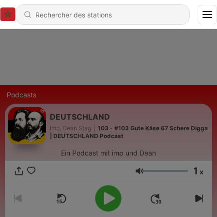
Podcasts
DEUTSCHLAND
Imp, Dean Stag
|
103 - #103 Gute Käse 67 Schere Digga
| DEUTSCHLAND Podcast
Ein Podcast mit imp und Dean
1
x
Volume