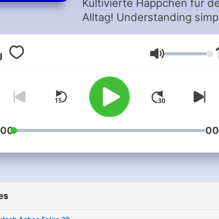
Kultivierte Häppchen für d
Alltag! Understanding simp
German(s)! Tidbits with
cultural background for
Volume
everyday! Entendiendo
alemán(es) sencillamente!
¡Bocadillos culturales para
todos los días! If you want to
support me you can donat
something to me:
:00
00
https://www.paypal.me/D
locale.x=en_DE Danke! Thank
you! Muchas Gracias!
es