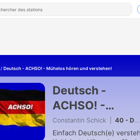
Deutsch - ACHSO! - Mühelos hören und verstehen!
Deutsch -
ACHSO! -
Mühelos hören
Constantin Schick
|
40 - Deutsch Achso Folge 39
und verstehen!
Einfach Deutsch(e) verste