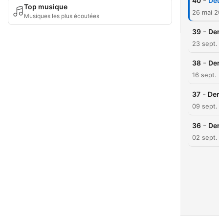
-
40
De
Top musique
26 mai 
Musiques les plus écoutées
-
39
Der
23 sept.
-
38
Der
16 sept.
-
37
Der
09 sept.
-
36
De
02 sept.