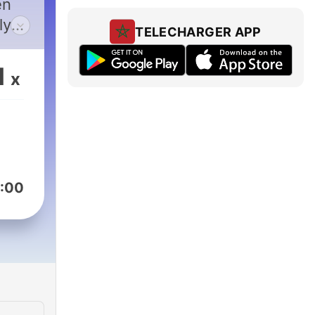
en
ly
TELECHARGER APP
1
x
e
:00
eutschAchsoo?