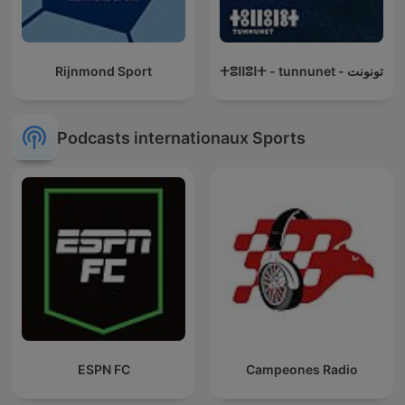
Rijnmond Sport
ⵜⵓⵏⵏⵓⵏⵜ - tunnunet - تونونت
Podcasts internationaux Sports
ESPN FC
Campeones Radio