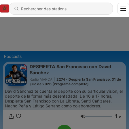
Podcasts
DESPIERTA San Francisco con David
Sánchez
Radio MARCA
|
2274 - Despierta San Francisco. 31 de
julio de 2026 (Programa completo)
David Sánchez te cuenta el deporte con su particular visión, el
deporte de la forma más desenfadada. De 16 a 17 horas,
Despierta San Francisco con La Libreta, Santi Cañizares,
Nacho Peña y Látigo Serrano como colaboradores.
1
x
Volume