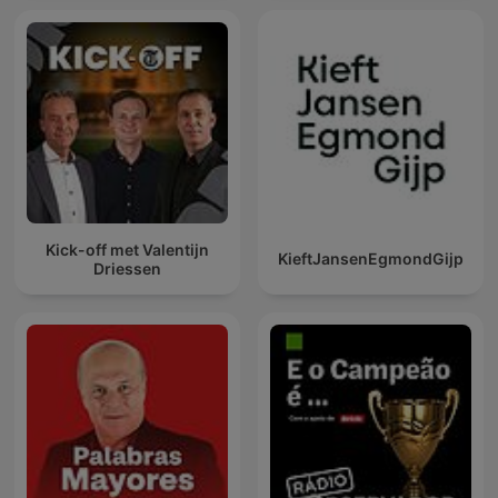
Kick-off met Valentijn
KieftJansenEgmondGijp
Driessen