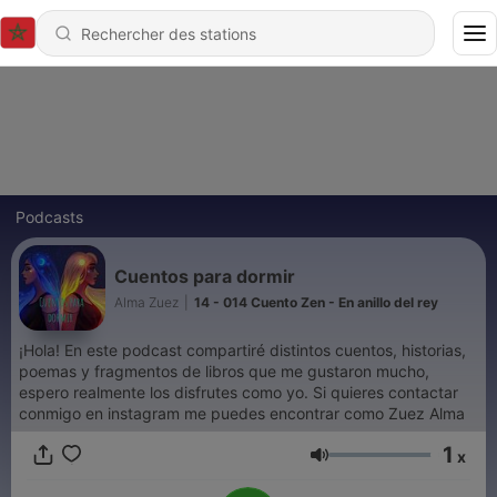
Podcasts
Cuentos para dormir
Alma Zuez
|
14 - 014 Cuento Zen - En anillo del rey
¡Hola! En este podcast compartiré distintos cuentos, historias,
poemas y fragmentos de libros que me gustaron mucho,
espero realmente los disfrutes como yo. Si quieres contactar
conmigo en instagram me puedes encontrar como Zuez Alma
1
x
Volume