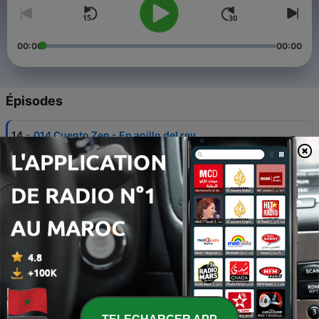
00:00
00:00
Épisodes
-
14
014 Cuento Zen - En anillo del rey
05 avr. 2021
-
13
13 Poema a la depresión
21 déc. 2020
-
12
12 Fragmento libro: Judith
01 oct. 2020
-
11
11 Fragmento libro: De amor y sombra
01 oct. 2020
-
10
10 Poema Maya: Para mirarte