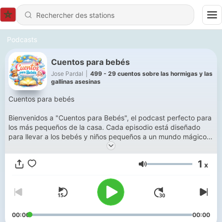
Podcasts
Cuentos para bebés
Jose Pardal
|
499 - 29 cuentos sobre las hormigas y las
gallinas asesinas
Cuentos para bebés
Bienvenidos a "Cuentos para Bebés", el podcast perfecto para
los más pequeños de la casa. Cada episodio está diseñado
para llevar a los bebés y niños pequeños a un mundo mágico
de historias encantadoras, suaves y llenas de imaginación.
**¿Qué puedes esperar de este podcast?**
1
x
- **Historias Dulces y Relajantes:** Con cuentos especialmente
Volume
seleccionados para calmar y entretener a tu bebé, nuestras
historias son perfectas para la hora de dormir, las siestas o
momentos tranquilos del día.
- **Narración Afectuosa:** Nuestras narraciones están llenas
de calidez y cariño, creando una atmósfera acogedora que
00:00
00:00
ayuda a los bebés a relajarse y sentirse seguros.