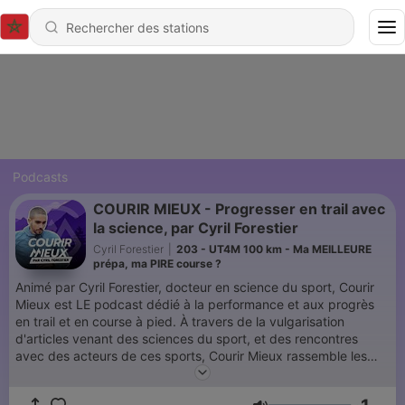
Podcasts
COURIR MIEUX - Progresser en trail avec
la science, par Cyril Forestier
Cyril Forestier
|
203 - UT4M 100 km - Ma MEILLEURE
prépa, ma PIRE course ?
Animé par Cyril Forestier, docteur en science du sport, Courir
Mieux est LE podcast dédié à la performance et aux progrès
en trail et en course à pied. À travers de la vulgarisation
d'articles venant des sciences du sport, et des rencontres
avec des acteurs de ces sports, Courir Mieux rassemble les
connaissances les plus fiables pour vous entraîner, et
performer. Courir Mieux vous propose 3 formats d'épisodes :