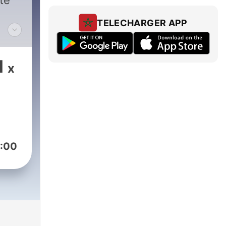
te
TELECHARGER APP
,
1
x
Die
pakt
:00