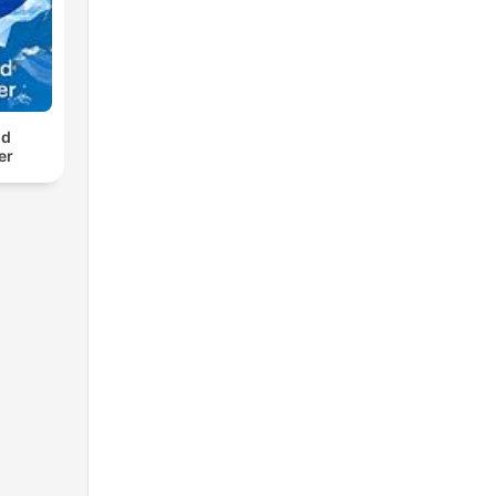
nd
er