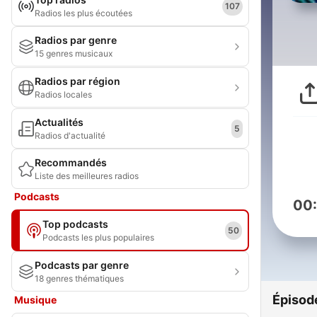
107
Radios les plus écoutées
Radios par genre
15 genres musicaux
Radios par région
Radios locales
Actualités
5
Radios d'actualité
Recommandés
Liste des meilleures radios
Podcasts
00
Top podcasts
50
Podcasts les plus populaires
Podcasts par genre
18 genres thématiques
Épisod
Musique