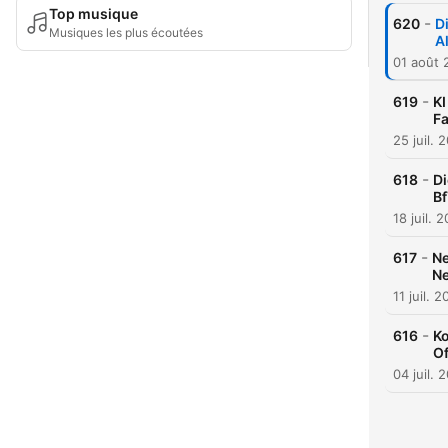
Top musique
-
620
D
Musiques les plus écoutées
A
01 août 
-
619
KI
F
25 juil. 
-
618
Di
B
18 juil. 
-
617
Ne
Ne
11 juil. 
-
616
Ko
Of
04 juil. 