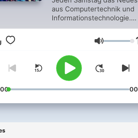
Jeden Samstag das Neues
aus Computertechnik und
Informationstechnologie.
Beiträge, Reportagen und
Interviews zu IT-Sicherheit
Volume
Informatik, Datenschutz,
Smartphones, Cloud-
Computing und IT-Politik. 
Trends der IT werden kom
und informativ
zusammengefasst.
:00
00
es