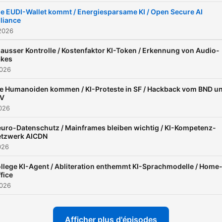
ie EUDI-Wallet kommt / Energiesparsame KI / Open Secure AI
lliance
2026
 ausser Kontrolle / Kostenfaktor KI-Token / Erkennung von Audio-
akes
2026
e Humanoiden kommen / KI-Proteste in SF / Hackback vom BND u
fV
2026
uro-Datenschutz / Mainframes bleiben wichtig / KI-Kompetenz-
tzwerk AICDN
2026
llege KI-Agent / Abliteration enthemmt KI-Sprachmodelle / Home
fice
2026
Afficher plus d'épisodes