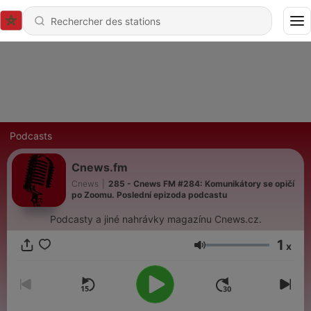
Podcasts
Cnews.fm
Cnews
|
285 - Cnews FM #284: Komunikátory se opičí
po Zoomu. Poslední epizoda podcastu
Podcasty a jiné nahrávky magazínu Cnews.cz.
1
x
Volume