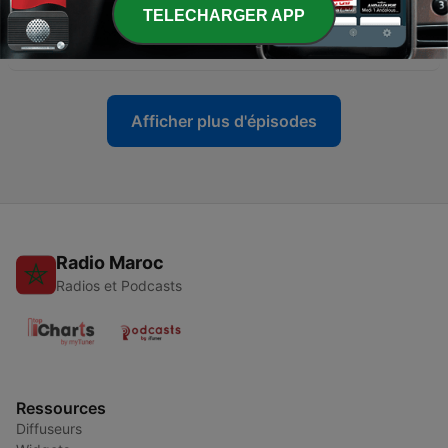
-
281
Cnews FM #280: Bude výkonnější PS5, nebo
TELECHARGER APP
XSX?
21 mars 2020
Afficher plus d'épisodes
Radio Maroc
Radios et Podcasts
Ressources
Diffuseurs