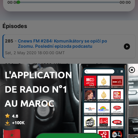
00:00
00:00
Épisodes
-
285
Cnews FM #284: Komunikátory se opičí po
Zoomu. Poslední epizoda podcastu
Sat, 2 May 2020 18:00:00 GMT
-
284
Cnews FM #283: Výhodnost bazarových
komponent a Skype jako bolestné selhání
Microsoftu
18 avr. 2020
-
283
Cnews FM #282: Sony skoncovalo s
Dualshockem, Lukáš šílí z HBO Go
11 avr. 2020
-
282
Cnews FM #281: Jak přežít koronakrizi?
Vybudujte si zdravé návyky
28 mars 2020