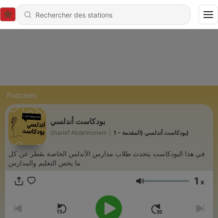
Podcasts
بودكاست أندلسي
Sharief Abdelmonem
|
1 - بودكاست أندلسي (المقدمة)
في هذا البودكاست يتحدث طلاب مدارس الأندلس الخاصة بقطر عن كل
ما يخص التعليم والمدارس
1
x
Volume