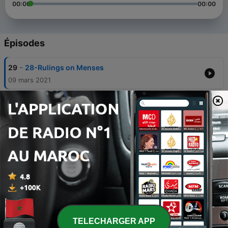
00:00
00:00
Épisodes
-
29
28-Rulings on Menses
09 mars 2021
-
28
27-Chapter of Menses
08 mars 2021
-
27
26-Al-Muraaj’ah-Review and The Chapter of
Menses Intro.
08 mars 2021
-
26
25-The Chapter of At-Tayammum-From the
Specific Traits of the Prophet
08 mars 2021
-
25
24-The Chapter of At-Tatammum
TELECHARGER APP
08 mars 2021