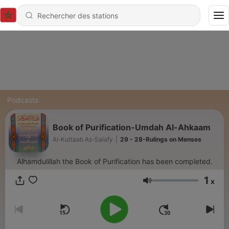
Podcasts
Book of Purification-Umdah Al-Ahkaam
Al-Kuttaab As-Salafy
|
29 - 28-Rulings on Menses
Alhamdulillah the Book of Purification has been completed.
1
x
Volume