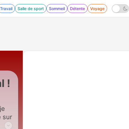
Travail
Salle de sport
Sommeil
Détente
Voyage
l !
je
 sur