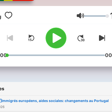
podcast, vous restez au
courant de l'actualité
portugaise et vous appren
Volume
des histoires et des anecd
passionnantes sur notre p
de cœur.
:00
00
es
Immigrés européens, aides sociales: changements au Portugal
2026