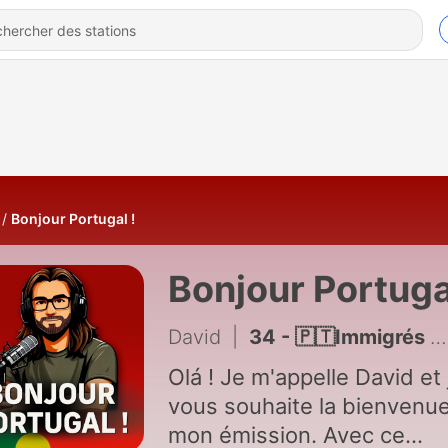
Bonjour Portugal !
Bonjour Portuga
David
|
34 - 🇵🇹Immigrés européens, aides sociales: changements au Portugal
Olá ! Je m'appelle David et 
vous souhaite la bienvenue
mon émission. Avec ce