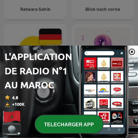
Ratwara Sahib
Blick nach vorne
9Natree Germany
نوابغ العمل
TELECHARGER APP