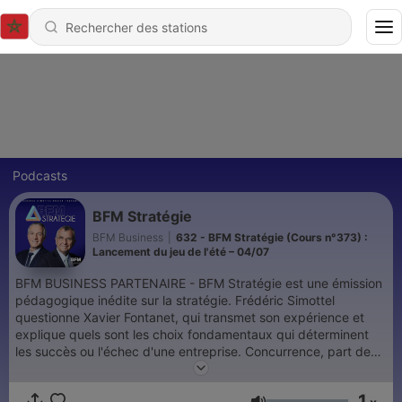
Podcasts
BFM Stratégie
BFM Business
|
632 - BFM Stratégie (Cours n°373) :
Lancement du jeu de l'été – 04/07
BFM BUSINESS PARTENAIRE - BFM Stratégie est une émission
pédagogique inédite sur la stratégie. Frédéric Simottel
questionne Xavier Fontanet, qui transmet son expérience et
explique quels sont les choix fondamentaux qui déterminent
les succès ou l'échec d'une entreprise. Concurrence, part de
marché, cycle de vie, métier, transformation digitale ou bien
encore finance, les thèmes clés de la stratégie seront abordés
1