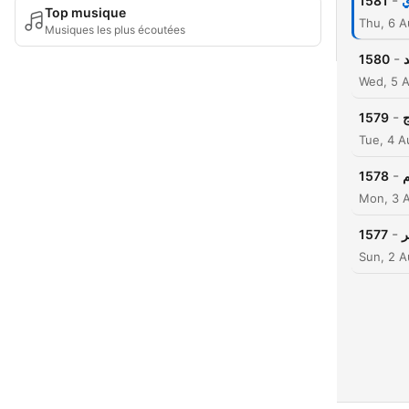
-
1581
ي
Top musique
Thu, 6 
Musiques les plus écoutées
-
1580
Wed, 5 
-
1579
Tue, 4 
-
1578
Mon, 3 
-
1577
Sun, 2 