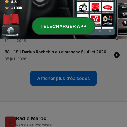
26 juil. 2026
-
90
18H Week-end du dimanche 19 juillet 2026
19 juil. 2026
TELECHARGER APP
-
89
18H Darius Rochebin du dimanche 12 juillet 2026
12 juil. 2026
-
88
18H Darius Rochebin du dimanche 5 juillet 2026
05 juil. 2026
Afficher plus d'épisodes
Radio Maroc
Radios et Podcasts