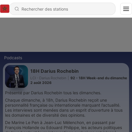
Podcasts
18H Darius Rochebin
LCI - Darius Rochebin
|
92 - 18H Week-end du dimanche
2 août 2026
Présenté par Darius Rochebin tous les dimanches.
Chaque dimanche, à 18h, Darius Rochebin reçoit une
personnalité française ou internationale marquant l’actualité.
Les interviews sont menées dans un esprit d’ouverture à tous
les domaines et de diversité des opinions.
De Marine Le Pen à Jean-Luc Mélenchon, en passant par
François Hollande ou Edouard Philippe, les acteurs politiques