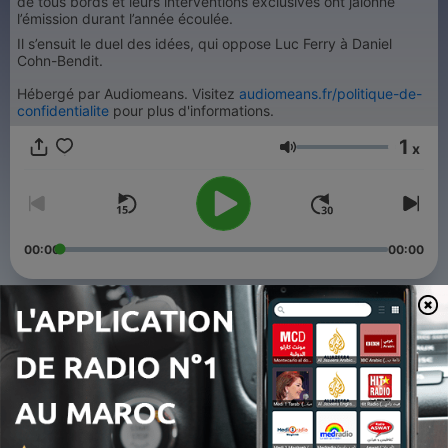
de tous bords et leurs interventions exclusives ont jalonné
l’émission durant l’année écoulée.
Il s’ensuit le duel des idées, qui oppose Luc Ferry à Daniel
Cohn-Bendit.
Hébergé par Audiomeans. Visitez
audiomeans.fr/politique-de-
confidentialite
pour plus d'informations.
1
x
Volume
00:00
00:00
Épisodes
-
92
18H Week-end du dimanche 2 août 2026
02 août 2026
-
91
18H Quentin Bérichel du dimanche 26 juillet 2026