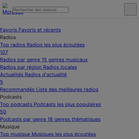
Favoris
Favoris et récents
Radios
Top radios
Radios les plus écoutées
107
Radios par genre
15 genres musicaux
Radios par région
Radios locales
Actualités
Radios d'actualité
5
Recommandés
Liste des meilleures radios
Podcasts
Top podcasts
Podcasts les plus populaires
50
Podcasts par genre
18 genres thématiques
Musique
Top musique
Musiques les plus écoutées