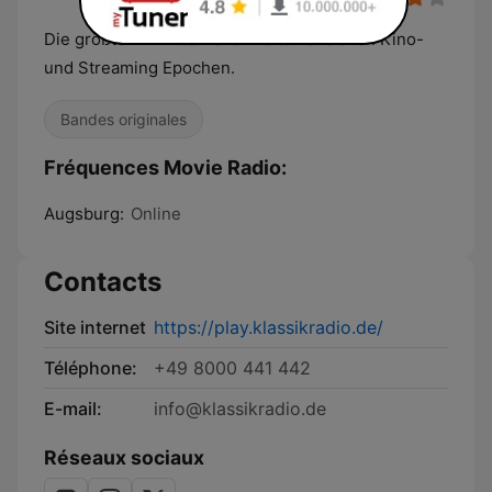
Die größte Filmmusik aller Zeiten aus allen Kino-
und Streaming Epochen.
Bandes originales
Fréquences Movie Radio:
Augsburg:
Online
Contacts
Site internet
https://play.klassikradio.de/
Téléphone:
+49 8000 441 442
E-mail:
info@klassikradio.de
Réseaux sociaux