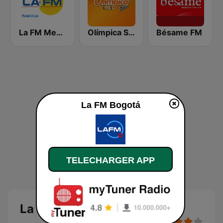
La FM Medellín
Olímpica Stereo - Medellín 104.9 FM
Bésame FM
La FM Bogotá
TELECHARGER APP
La FM Bogotá