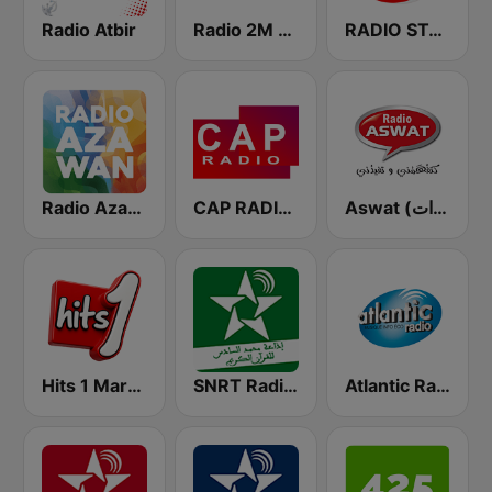
Radio Atbir
Radio 2M (راديو 2 م)
RADIO STAR MAROC (راديو سطار)
Radio Azawan
CAP RADIO MAROC
Aswat (أصوات)
Hits 1 Maroc
SNRT Radio Idaat Mohammed Assadiss (السادسة)
Atlantic Radio