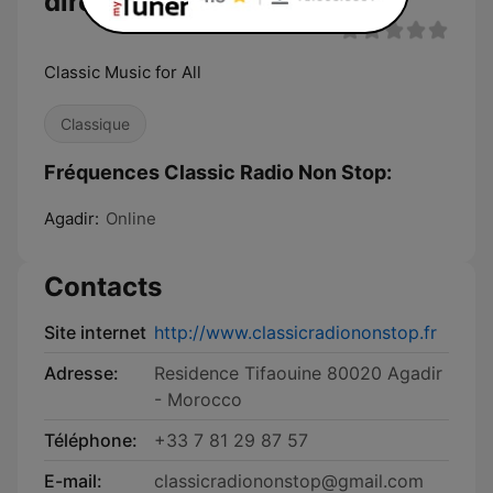
direct
Classic Music for All
Classique
Fréquences Classic Radio Non Stop:
Agadir:
Online
Contacts
Site internet
http://www.classicradiononstop.fr
Adresse:
Residence Tifaouine 80020 Agadir
- Morocco
Téléphone:
+33 7 81 29 87 57
E-mail:
classicradiononstop@gmail.com