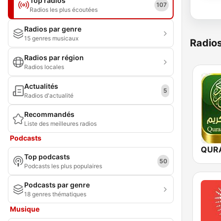
Top radios
107
Radios les plus écoutées
Radios par genre
15 genres musicaux
Radio
Radios par région
Radios locales
Actualités
5
Radios d'actualité
Recommandés
Liste des meilleures radios
Podcasts
Top podcasts
50
Podcasts les plus populaires
Podcasts par genre
18 genres thématiques
Musique