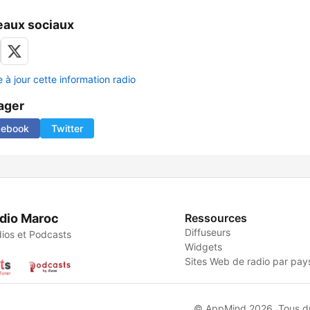
aux sociaux
 à jour cette information radio
ager
cebook
Twitter
dio Maroc
Ressources
Diffuseurs
ios et Podcasts
Widgets
Sites Web de radio par pay
© AppMind 2026. Tous dro