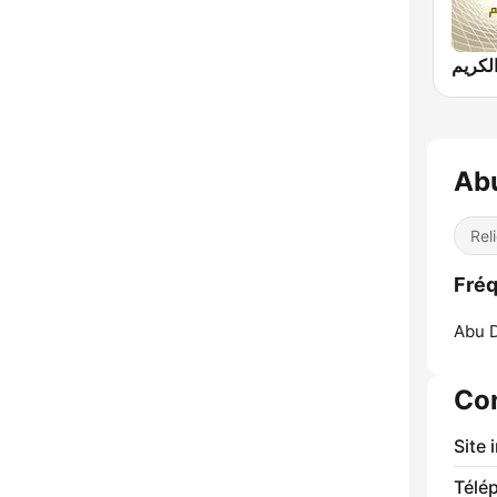
Ab
Rel
Fréq
Abu D
Co
Site 
Télé