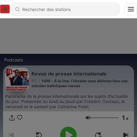
Podcasts
Revue de presse internationale
RFI
|
1496 - À la Une: l’Ukraine sans défense face aux
missiles balistiques russes
Panorama de la presse internationale sur les sujets d’actualité
du jour. Présentée du lundi au jeudi par Frédéric Couteau, le
vendredi et le samedi par Catherine Potet.
1
x
Volume