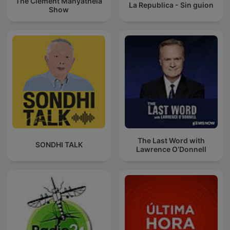
The Clement Manyathela
La Republica - Sin guion
Show
The Last Word with
SONDHI TALK
Lawrence O’Donnell