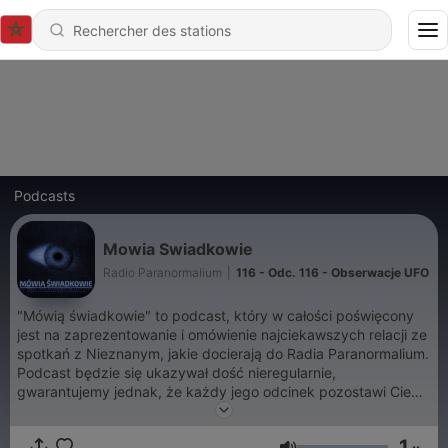
Podcasts
Mowia Swiadkowie
Radio Paranormalium
|
116 - Odc. 116 - Obserwacje UFO
"Mówią świadkowie" to podcast, który w całości poświęcony
jest na zaprezentowanie i omówienie najciekawszych relacji ze
spotkań z Nieznanym, jakie docierają do Radia Paranormalium.
Podcast będzie się ukazywał dość nieregularnie,
gwarantujemy jednak, że każdy jego odcinek pozostawi Ciebie
Drogi Słuchaczu i Ciebie Droga Słuchaczko z mnóstwem pytań
o prawdziwą naturę naszej rzeczywistości...
1