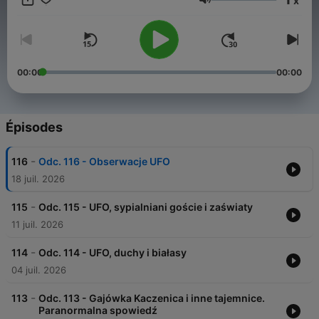
x
Volume
00:00
00:00
Épisodes
-
116
Odc. 116 - Obserwacje UFO
18 juil. 2026
-
115
Odc. 115 - UFO, sypialniani goście i zaświaty
11 juil. 2026
-
114
Odc. 114 - UFO, duchy i białasy
04 juil. 2026
-
113
Odc. 113 - Gajówka Kaczenica i inne tajemnice.
Paranormalna spowiedź