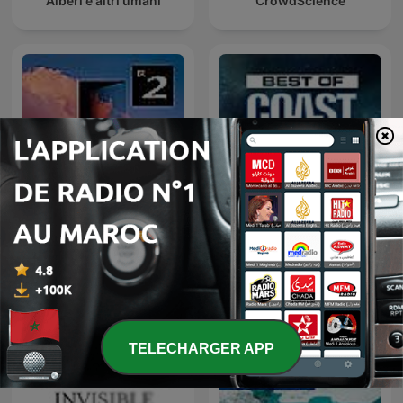
Alberi e altri umani
CrowdScience
The Best of Coast to Coast
Radiowissen
AM
TELECHARGER APP